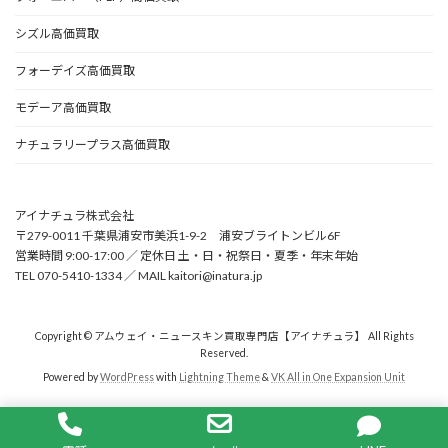
シズル高価買取
フォーデイズ高価買取
モデーア高価買取
ナチュラリープラス高価買取
アイナチュラ株式会社
〒279-0011 千葉県浦安市美浜1-9-2 浦安ブライトンビル6F
営業時間 9:00-17:00 ／ 定休日 土・日・祝祭日・夏季・年末年始
TEL 070-5410-1334 ／ MAIL kaitori@inatura.jp
Copyright © アムウェイ・ニュースキン買取専門店【アイナチュラ】 All Rights
Reserved.
Powered by
WordPress
with
Lightning Theme
&
VK All in One Expansion Unit