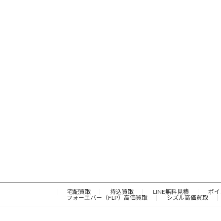
宅配買取
持込買取
LINE無料見積
ポイ
フォーエバー（FLP）高価買取
シズル高価買取