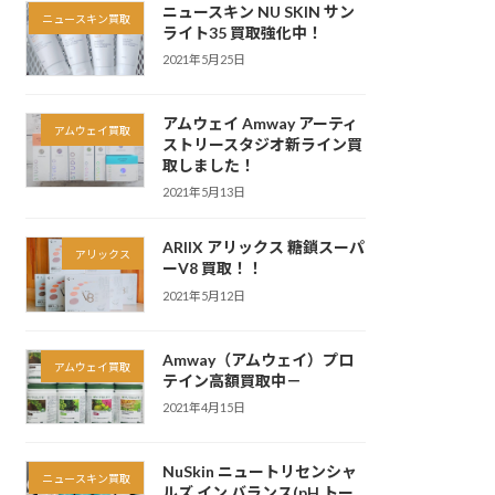
ニュースキン NU SKIN サン
ニュースキン買取
ライト35 買取強化中！
2021年5月25日
アムウェイ Amway アーティ
アムウェイ買取
ストリースタジオ新ライン買
取しました！
2021年5月13日
ARIIX アリックス 糖鎖スーパ
アリックス
ーV8 買取！！
2021年5月12日
Amway（アムウェイ）プロ
アムウェイ買取
テイン高額買取中－
2021年4月15日
NuSkin ニュートリセンシャ
ニュースキン買取
ルズ イン バランス(pH トー