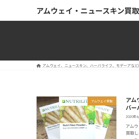
コ
ナ
アムウェイ・ニュースキン買
ン
ビ
テ
ゲ
ン
ー
ツ
シ
へ
ョ
ス
ン
キ
に
ッ
移
アムウェイ、ニュースキン、ハーバライフ、モデーアなど
プ
動
アム
アムウェイ買取
バー
2020年
アムウ
買取し