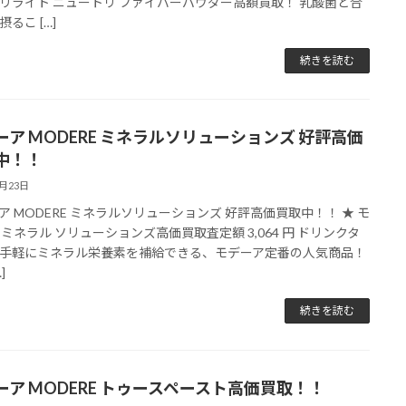
リライト ニュートリ ファイバーパウダー高額買取！ 乳酸菌と合
るこ […]
続きを読む
ーア MODERE ミネラルソリューションズ 好評高価
中！！
6月23日
ア MODERE ミネラルソリューションズ 好評高価買取中！！ ★ モ
 ミネラル ソリューションズ高価買取査定額 3,064 円 ドリンクタ
手軽にミネラル栄養素を補給できる、モデーア定番の人気商品！
]
続きを読む
ーア MODERE トゥースペースト高価買取！！