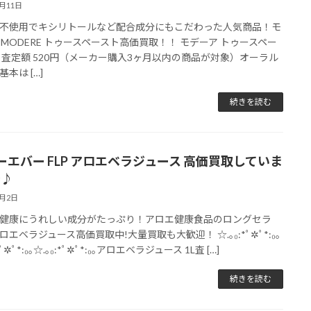
6月11日
不使用でキシリトールなど配合成分にもこだわった人気商品！モ
 MODERE トゥースペースト高価買取！！ モデーア トゥースペー
 査定額 520円（メーカー購入3ヶ月以内の商品が対象）オーラル
本は […]
続きを読む
ーエバー FLP アロエベラジュース 高価買取していま
^♪
6月2日
健康にうれしい成分がたっぷり！アロエ健康食品のロングセラ
ロエベラジュース高価買取中!大量買取も大歓迎！ ☆.｡₀:*ﾟ✲ﾟ*:₀｡
*ﾟ✲ﾟ*:₀｡☆.｡₀:*ﾟ✲ﾟ*:₀｡アロエベラジュース 1L査 […]
続きを読む