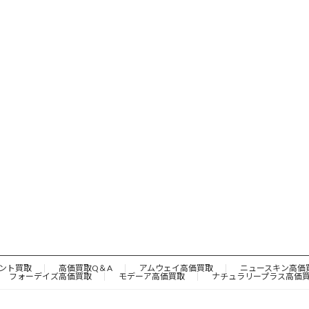
ント買取
高価買取Q＆A
アムウェイ高価買取
ニュースキン高価
フォーデイズ高価買取
モデーア高価買取
ナチュラリープラス高価