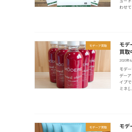
ュート
わせて摂
モデ
モデーア買取
買取
2020年
モデー
デーア
イプで
ミネ […
モデ
モデーア買取