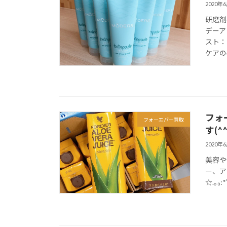
2020年
研磨剤
デーア
スト：
ケアの基
フォ
フォーエバー買取
す(^
2020年
美容や
ー、ア
☆.｡₀: