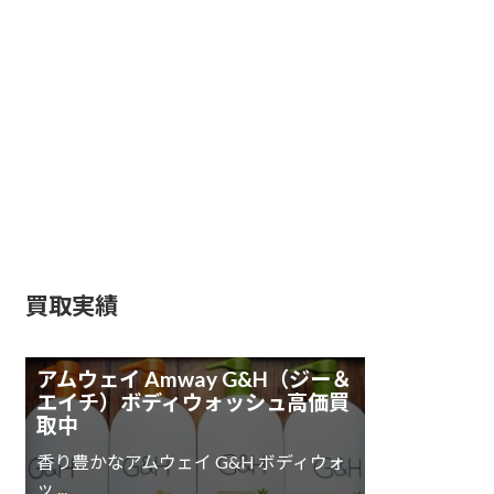
SKIN）高価買取
ハーバライフ
（HERBALIFE）高価買取
モデーア（MODERE）高
価買取
ナチュラリープラス高価
買取
買取実績
アムウェイ Amway G&H（ジー＆
エイチ）ボディウォッシュ高価買
取中
香り豊かなアムウェイ G&H ボディウォ
ッ ...