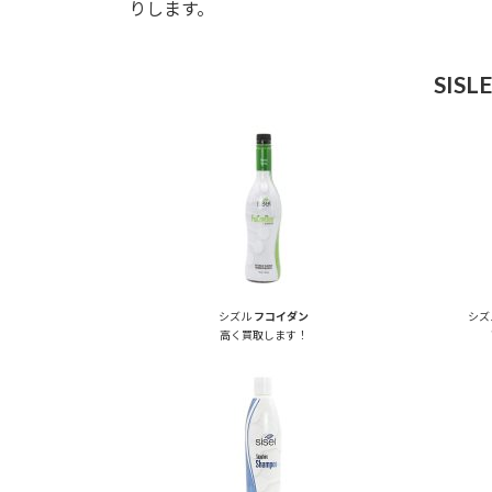
りします。
SIS
シズル
フコイダン
シズ
高く買取します！