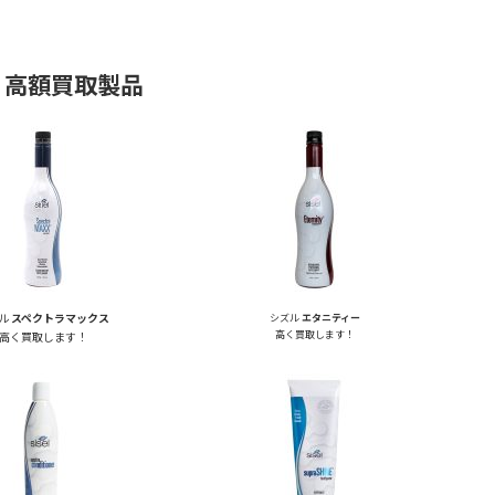
LE 高額買取製品
ル
スペクトラマックス
シズル
エタニティー
高く買取します！
高く買取します！