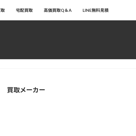
買取
宅配買取
高価買取Q＆A
LINE無料見積
買取メーカー
アムウェイ（Amway）高
価買取
ニュースキン（NU