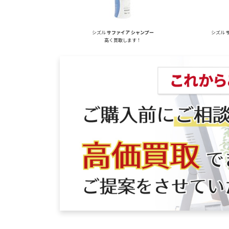
シズル
サファイア シャンプー
シズル
高く買取します！