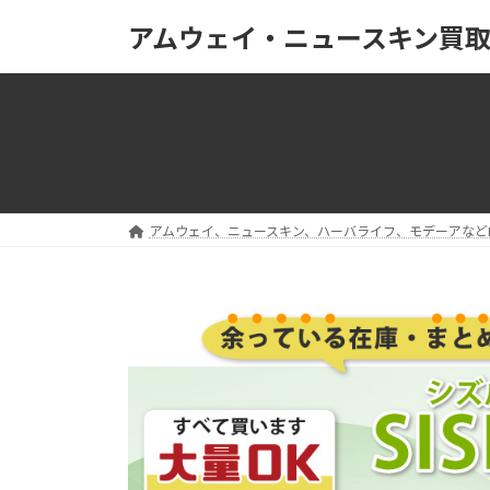
コ
ナ
アムウェイ・ニュースキン買
ン
ビ
テ
ゲ
ン
ー
ツ
シ
へ
ョ
ス
ン
キ
に
ッ
移
アムウェイ、ニュースキン、ハーバライフ、モデーアなど
プ
動