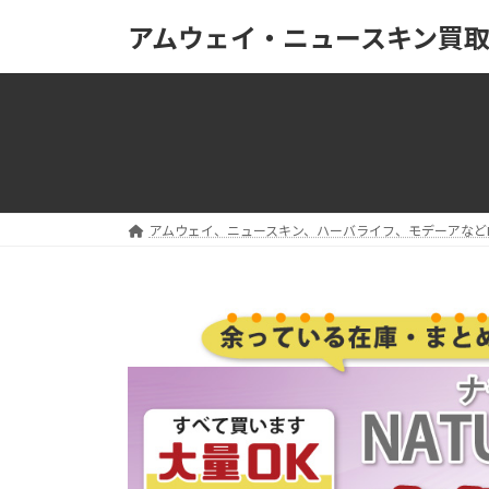
コ
ナ
アムウェイ・ニュースキン買
ン
ビ
テ
ゲ
ン
ー
ツ
シ
へ
ョ
ス
ン
キ
に
ッ
移
アムウェイ、ニュースキン、ハーバライフ、モデーアなど
プ
動