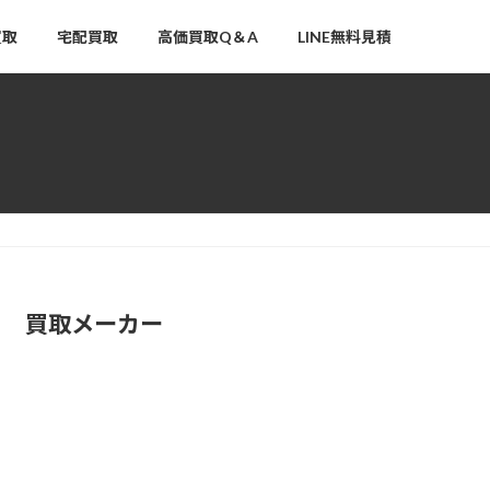
買取
宅配買取
高価買取Q＆A
LINE無料見積
買取メーカー
アムウェイ（Amway）高
価買取
ニュースキン（NU