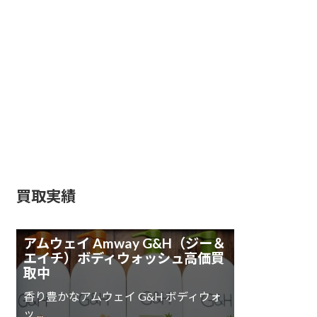
SKIN）高価買取
ハーバライフ
（HERBALIFE）高価買取
モデーア（MODERE）高
価買取
ナチュラリープラス高価
買取
買取実績
アムウェイ Amway G&H（ジー＆
エイチ）ボディウォッシュ高価買
取中
香り豊かなアムウェイ G&H ボディウォ
ッ ...