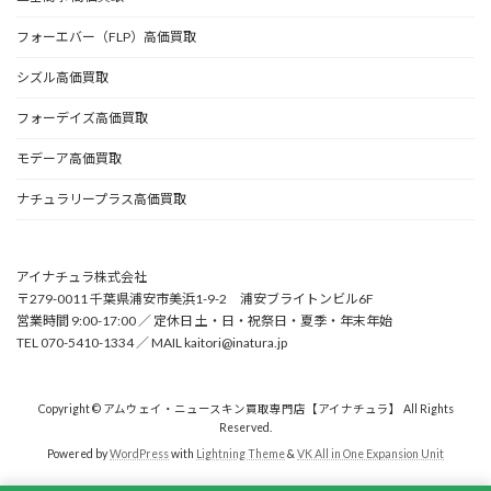
フォーエバー（FLP）高価買取
シズル高価買取
フォーデイズ高価買取
モデーア高価買取
ナチュラリープラス高価買取
アイナチュラ株式会社
〒279-0011 千葉県浦安市美浜1-9-2 浦安ブライトンビル6F
営業時間 9:00-17:00 ／ 定休日 土・日・祝祭日・夏季・年末年始
TEL 070-5410-1334 ／ MAIL kaitori@inatura.jp
Copyright © アムウェイ・ニュースキン買取専門店【アイナチュラ】 All Rights
Reserved.
Powered by
WordPress
with
Lightning Theme
&
VK All in One Expansion Unit