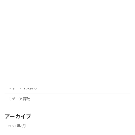
カテゴリー
アムウェイ買取
アリックス
ナチュラリープラス買取
ニュースキン買取
フォーエバー買取
フォーデイズ買取
モデーア買取
アーカイブ
2021年6月