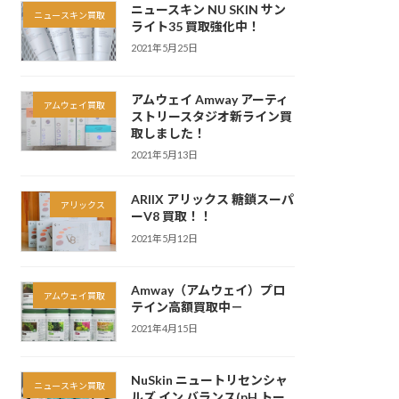
ニュースキン NU SKIN サン
ニュースキン買取
ライト35 買取強化中！
2021年5月25日
アムウェイ Amway アーティ
アムウェイ買取
ストリースタジオ新ライン買
取しました！
2021年5月13日
ARIIX アリックス 糖鎖スーパ
アリックス
ーV8 買取！！
2021年5月12日
Amway（アムウェイ）プロ
アムウェイ買取
テイン高額買取中－
2021年4月15日
NuSkin ニュートリセンシャ
ニュースキン買取
ルズ イン バランス(pH トー