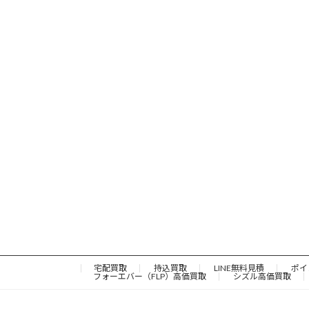
宅配買取
持込買取
LINE無料見積
ポイ
フォーエバー（FLP）高価買取
シズル高価買取