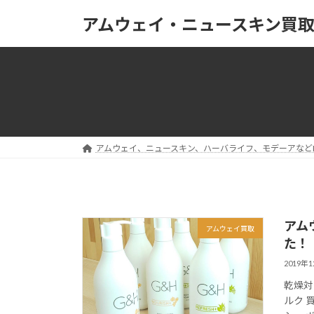
コ
ナ
アムウェイ・ニュースキン買
ン
ビ
テ
ゲ
ン
ー
ツ
シ
へ
ョ
ス
ン
キ
に
ッ
移
アムウェイ、ニュースキン、ハーバライフ、モデーアなど
プ
動
アム
アムウェイ買取
た！
2019年
乾燥対
ルク 