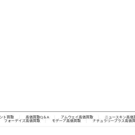
ント買取
高価買取Q＆A
アムウェイ高価買取
ニュースキン高価
フォーデイズ高価買取
モデーア高価買取
ナチュラリープラス高価