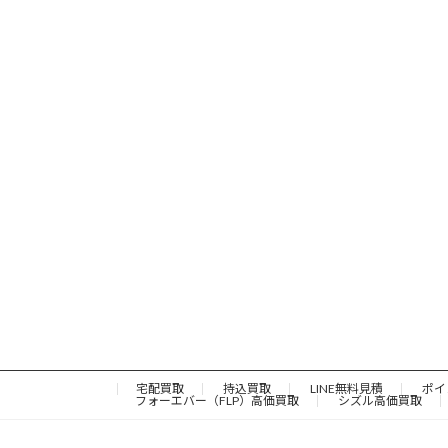
宅配買取
持込買取
LINE無料見積
ポイ
フォーエバー（FLP）高価買取
シズル高価買取