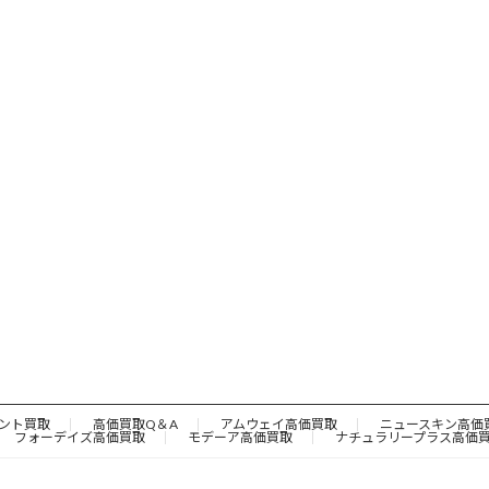
ント買取
高価買取Q＆A
アムウェイ高価買取
ニュースキン高価
フォーデイズ高価買取
モデーア高価買取
ナチュラリープラス高価