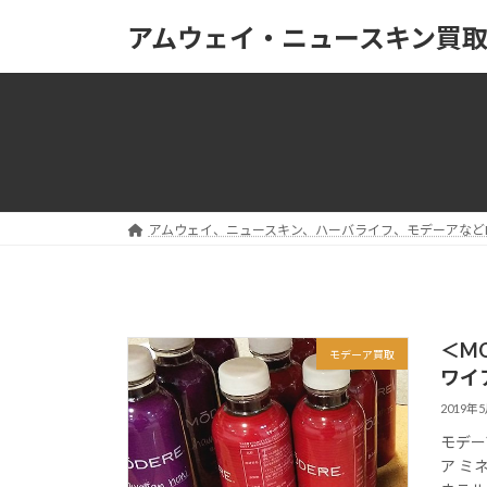
コ
ナ
アムウェイ・ニュースキン買
ン
ビ
テ
ゲ
ン
ー
ツ
シ
へ
ョ
ス
ン
キ
に
ッ
移
アムウェイ、ニュースキン、ハーバライフ、モデーアなど
プ
動
＜M
モデーア買取
ワイ
2019年
モデー
ア ミ