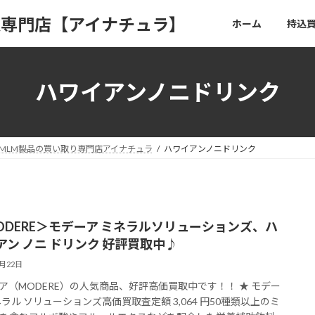
取専門店【アイナチュラ】
ホーム
持込
ハワイアンノニドリンク
MLM製品の買い取り専門店アイナチュラ
ハワイアンノニドリンク
ODERE＞モデーア ミネラルソリューションズ、ハ
アン ノニ ドリンク 好評買取中♪
5月22日
ア（MODERE）の人気商品、好評高価買取中です！！ ★ モデー
ネラル ソリューションズ高価買取査定額 3,064 円50種類以上のミ