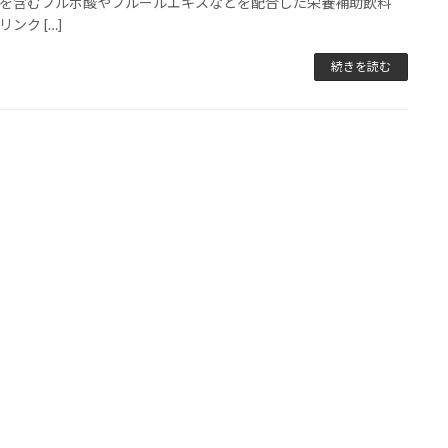
を含むフルボ酸やフルールエキスなどを配合した栄養補助飲料
ンク […]
続きを読む