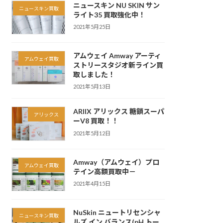
ニュースキン NU SKIN サン
ニュースキン買取
ライト35 買取強化中！
2021年5月25日
アムウェイ Amway アーティ
アムウェイ買取
ストリースタジオ新ライン買
取しました！
2021年5月13日
ARIIX アリックス 糖鎖スーパ
アリックス
ーV8 買取！！
2021年5月12日
Amway（アムウェイ）プロ
アムウェイ買取
テイン高額買取中－
2021年4月15日
NuSkin ニュートリセンシャ
ニュースキン買取
ルズ イン バランス(pH トー