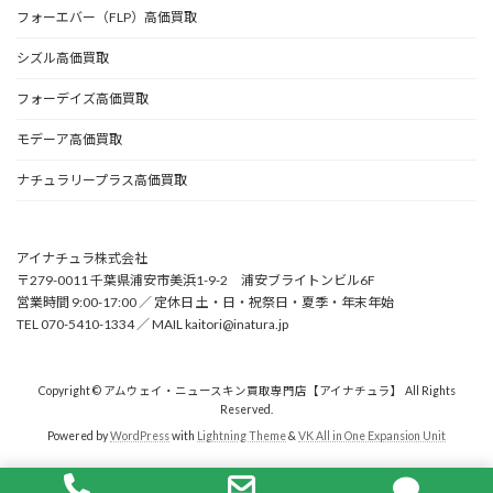
フォーエバー（FLP）高価買取
シズル高価買取
フォーデイズ高価買取
モデーア高価買取
ナチュラリープラス高価買取
アイナチュラ株式会社
〒279-0011 千葉県浦安市美浜1-9-2 浦安ブライトンビル6F
営業時間 9:00-17:00 ／ 定休日 土・日・祝祭日・夏季・年末年始
TEL 070-5410-1334 ／ MAIL kaitori@inatura.jp
Copyright © アムウェイ・ニュースキン買取専門店【アイナチュラ】 All Rights
Reserved.
Powered by
WordPress
with
Lightning Theme
&
VK All in One Expansion Unit