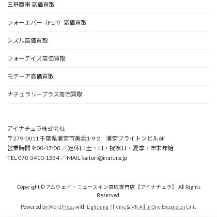
三基商事 高価買取
フォーエバー（FLP）高価買取
シズル高価買取
フォーデイズ高価買取
モデーア高価買取
ナチュラリープラス高価買取
アイナチュラ株式会社
〒279-0011 千葉県浦安市美浜1-9-2 浦安ブライトンビル6F
営業時間 9:00-17:00 ／ 定休日 土・日・祝祭日・夏季・年末年始
TEL 070-5410-1334 ／ MAIL kaitori@inatura.jp
Copyright © アムウェイ・ニュースキン買取専門店【アイナチュラ】 All Rights
Reserved.
Powered by
WordPress
with
Lightning Theme
&
VK All in One Expansion Unit