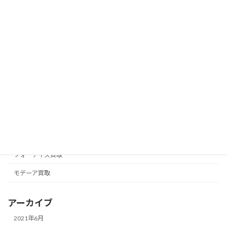
カテゴリー
アムウェイ買取
アリックス
ナチュラリープラス買取
ニュースキン買取
フォーエバー買取
フォーデイズ買取
モデーア買取
アーカイブ
2021年6月