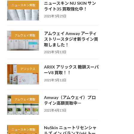
ニュースキン NU SKIN サン
ニュースキン買取
ライト35 買取強化中！
2021年5月25日
アムウェイ Amway アーティ
アムウェイ買取
ストリースタジオ新ライン買
取しました！
2021年5月13日
ARIIX アリックス 糖鎖スーパ
アリックス
ーV8 買取！！
2021年5月12日
Amway（アムウェイ）プロ
アムウェイ買取
テイン高額買取中－
2021年4月15日
NuSkin ニュートリセンシャ
ニュースキン買取
ルズ イン バランス(pH トー