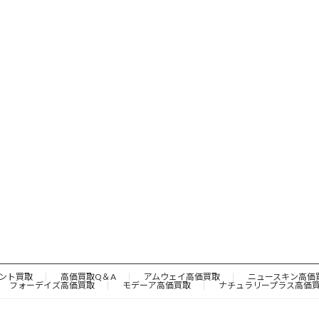
ント買取
高価買取Q＆A
アムウェイ高価買取
ニュースキン高価
フォーデイズ高価買取
モデーア高価買取
ナチュラリープラス高価