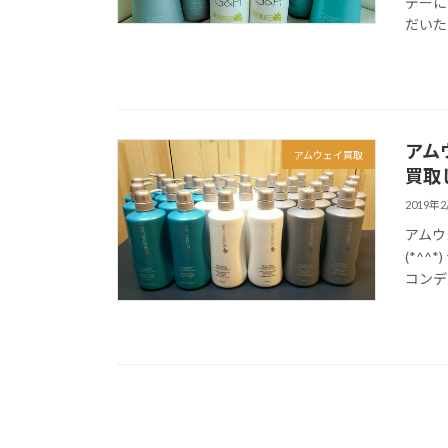
デーに
だいた
アム
アムウェイ買取
買取
2019年
アムウ
(*^^
コンデ