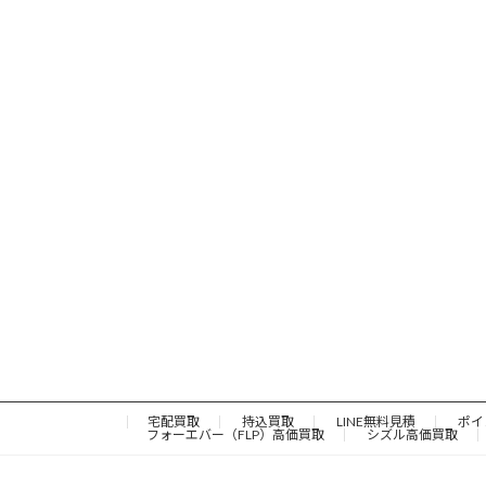
宅配買取
持込買取
LINE無料見積
ポイ
フォーエバー（FLP）高価買取
シズル高価買取