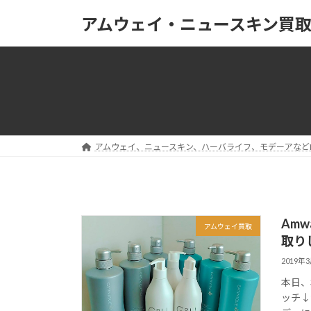
コ
ナ
アムウェイ・ニュースキン買
ン
ビ
テ
ゲ
ン
ー
ツ
シ
へ
ョ
ス
ン
キ
に
ッ
移
アムウェイ、ニュースキン、ハーバライフ、モデーアなど
プ
動
Am
アムウェイ買取
取り
2019年
本日、
ッチ↓