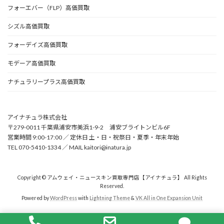
フォーエバー（FLP）高価買取
シズル高価買取
フォーデイズ高価買取
モデーア高価買取
ナチュラリープラス高価買取
アイナチュラ株式会社
〒279-0011 千葉県浦安市美浜1-9-2 浦安ブライトンビル6F
営業時間 9:00-17:00 ／ 定休日 土・日・祝祭日・夏季・年末年始
TEL 070-5410-1334 ／ MAIL kaitori@inatura.jp
Copyright © アムウェイ・ニュースキン買取専門店【アイナチュラ】 All Rights
Reserved.
Powered by
WordPress
with
Lightning Theme
&
VK All in One Expansion Unit