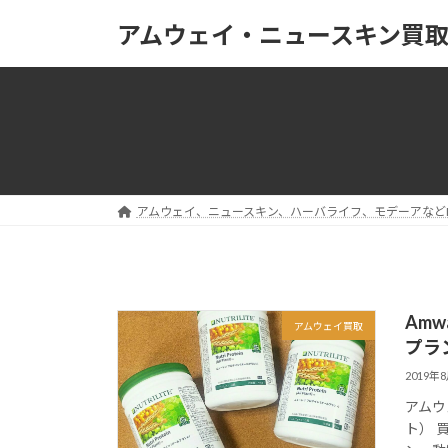
コ
ナ
アムウェイ・ニュースキン買
ン
ビ
テ
ゲ
ン
ー
ツ
シ
へ
ョ
ス
ン
キ
に
ッ
移
アムウェイ、ニュースキン、ハーバライフ、モデーアなど
プ
動
Am
アムウェイ買取
プラ
2019年
アムウ
ト） 