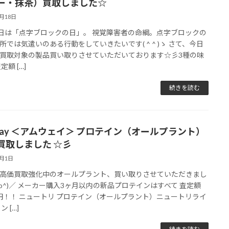
ー・抹茶）買取しました☆
3月18日
8日は「点字ブロックの日」。 視覚障害者の命綱。点字ブロックの
所では気遣いのある行動をしていきたいです( ^ ^ )ゝ さて、今日
買取対象の製品買い取りさせていただいております☆彡3種の味
定額 […]
続きを読む
way ＜アムウェイ＞ プロテイン（オールプラント）
買取しました ☆彡
3月1日
高価買取強化中のオールプラント、買い取りさせていただきまし
^o^)／ メーカー購入3ヶ月以内の新品プロテインはすべて 査定額
40円！！ ニュートリ プロテイン（オールプラント）ニュートリライ
ン […]