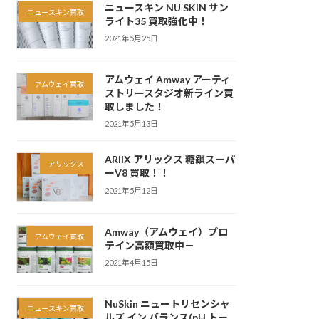
ニュースキン NU SKIN サン
ニュースキン買取
ライト35 買取強化中！
2021年5月25日
アムウェイ Amway アーティ
アムウェイ買取
ストリースタジオ新ライン買
取しました！
2021年5月13日
ARIIX アリックス 糖鎖スーパ
アリックス
ーV8 買取！！
2021年5月12日
Amway（アムウェイ）プロ
アムウェイ買取
テイン高額買取中－
2021年4月15日
NuSkin ニュートリセンシャ
ニュースキン買取
ルズ イン バランス(pH トー