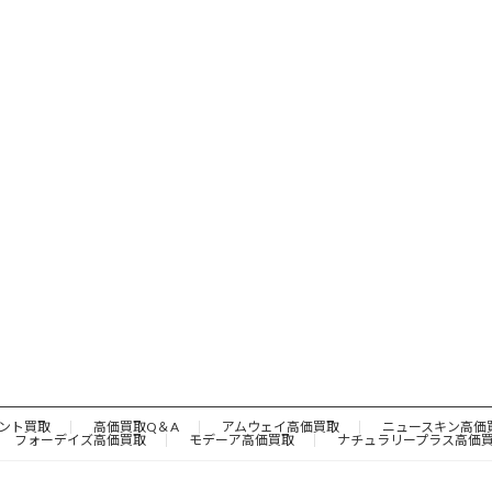
ント買取
高価買取Q＆A
アムウェイ高価買取
ニュースキン高価
フォーデイズ高価買取
モデーア高価買取
ナチュラリープラス高価