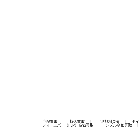
宅配買取
持込買取
LINE無料見積
ポイ
フォーエバー（FLP）高価買取
シズル高価買取