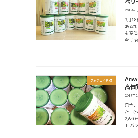
ベリ
2019年
3月1
ある場
も高価
全て 査
Am
アムウェイ買取
高価
2019年
只今、
た＼(
2,6
ト バラ