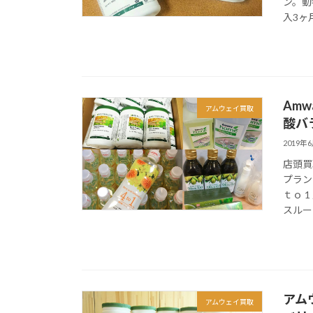
ン。動
入3ヶ月
Am
アムウェイ買取
酸バ
2019年
店頭買
プラン
ｔｏ 
スルーム
アム
アムウェイ買取