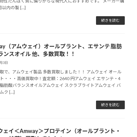
物性たんぱく質に偏りがちな現代人におすすめです。 メーカー購
以内の製 […]
続きを読む
way（アムウェイ）オールプラント、エサンテ 脂肪
ランスオイル 他、多数買取！！
6月3日
取で、アムウェイ製品 多数買取しました！！ アムウェイ オール
ト・・・高価買取中！査定額：2640 円アムウェイ エサンテ・4
1 脂肪酸バランスオイルアムウェイ スクラブライトアムウェイ バ
ク […]
続きを読む
ウェイ＜Amway＞プロテイン（オールプラント・